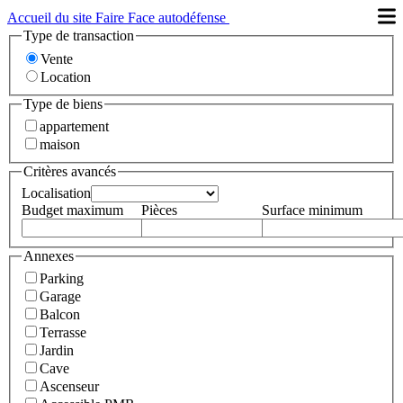
Accueil du site Faire Face autodéfense
Type de transaction
Vente
Location
Type de biens
appartement
maison
Critères avancés
Localisation
Budget maximum
Pièces
Surface minimum
Annexes
Parking
Garage
Balcon
Terrasse
Jardin
Cave
Ascenseur